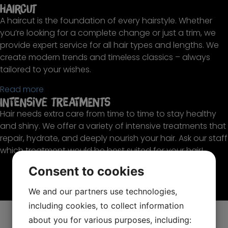
Haircut
A haircut is the foundation of every hairstyle. Whether
you’re looking for a complete change or just a trim, we
provide expert service for all hair types and lengths. We
create modern trends and timeless classics – always
tailored to your wishes.
Read more
Intensive Treatments
Hair needs extra care from time to time to stay healthy
and shiny. We offer a variety of intensive treatments that
repair, hydrate, and deeply nourish your hair. Ask our staff
which treatment would be best suited for your hair!
Consent to cookies
We and our partners use technologies,
including cookies, to collect information
Price list
about you for various purposes, including: