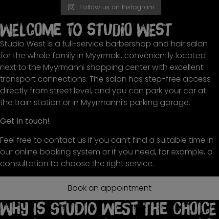
#kampaamovantaa #pitkäthiukset
#kampaamovantaa #ilmava
#kippiskeväälle
Tää malli toimii kaikenlaisissa
kampaamoleikkuun!
sävymaski. Aivan upee kiilto, toi
#bydaliawest #punanen #pinkki
#hairbytuikkeliperkele
Follow us on Instagram
#decibel @frameda
#munkkipäivässäpitääpyllynpyöre
hiuksissa ja on helposti
Voittaja arvotaan 9.5
täydellisesti tummuutta ja eloa
#pekaboohair #kampaamovantaa
#studiowest #hiustuote #hiukset
änä #kampaamovantaa
muunneltavissa. Suora skarppi tai
•Voit käyttää tämän palkinnon itse,
takaisin latvoihin. 🤎🖤
#alennus #myyrmäki
7
0
9
2
Welcome to Studio West
rennompi kihara.
antaa äidillesi, mummollesi tai
#hairbydaliawest #dagny
32
2
Päivitettiin myös kulahtanut väri ja
jollekkin tärkeälle henkilöllesi❤️
#tummatukka #kampaamovantaa
59
2
12
0
ai että mikä kiilto 💫
•Voittaja saa myös pienen
#🤎🤎
Studio West is a full-service barbershop and hair salon
#hairbytuikkeliperkele
lahjapussukan. 🤗
#redkenshadeseq #hiustenvärjäys
17
0
for the whole family in Myyrmäki, conveniently located
#hiustenleikkaus #naistenhiukset
❤️tykkää, seuraa ja kommentoi alas
tuttusi.
next to the Myyrmanni shopping center with excellent
Jes olet mukana arvonnassa!
16
0
transport connections. The salon has step-free access
*sovimme voittajan kanssa
yksityisviestillä sopivan aikataulun
directly from street level, and you can park your car at
ja muut tärkeät asiat.
the train station or in Myyrmanni’s parking garage.
*instagram tai meta eivät liity
millään tavalla kisan
järjestämiseen.
Get in touch!
*Studio West pidättää kaikki
oikeudet muutoksiin.
*tuotteet täytyy noutaa liikkeestä.
Feel free to contact us if you can’t find a suitable time in
#arvonta #äitienpäivä
#kampaamovantaa
our online booking system or if you need, for example, a
#kampaamoleikkaus #studiowest
consultation to choose the right service.
37
36
Book an appointment
Why is Studio West the choice