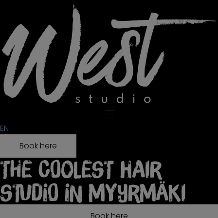
EN
Book here
The coolest hair
studio in Myyrmäki
Book here