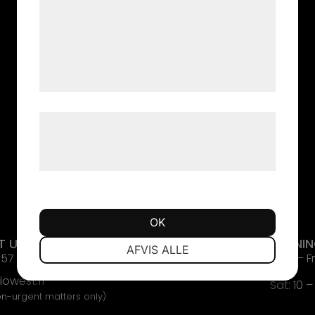
analysepartnere, som kan kombinere dem
med data, du tidligere har givet dem eller
de har indsamlet gennem din brug af deres
tjenester. Ved at klikke på 'OK' giver du
samtykke til disse formål.
Læs mere om vores brug af cookies og
behandling af persondata på vores
hjemmeside.
OK
T US
LOCATION
OPENI
NØDVENDIGE
PRÆFERENCER
AFVIS ALLE
157
Ruukkupolku 14
Mon – Fri
01600 Vantaa
owest.fi
Sat: 10 –
MARKETING
STATISTIK
on-urgent matters only)