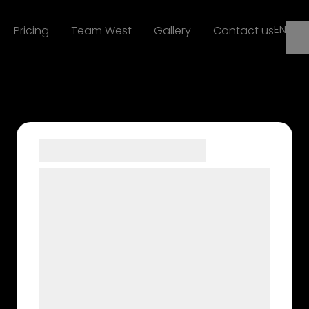
EN
Pricing
Team West
Gallery
Contact us
Samtykke til cookies
Vi og vores samarbejdspartnere bruger
teknologier, herunder cookies, til at
indsamle oplysninger om dig til forskellige
formål, herunder: Tilpasning af annoncering,
bedre brugeroplevelse, funktionalitet,
statistik og marketing. Disse oplysninger
kan blive delt med annoncerings- og