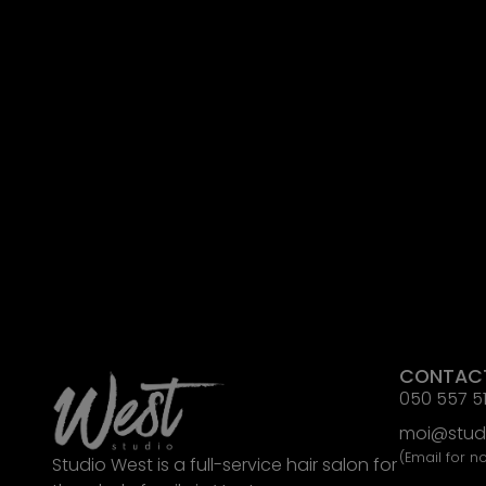
CONTAC
050 557 5
moi@studi
(Email for n
Studio West is a full-service hair salon for